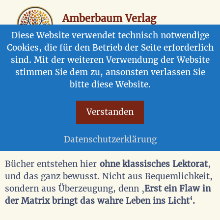
Zum
Inhalt
Amberbaum Verlag
springen
Blattwerke aus Lebensgeschichten
Diese Website verwendet technisch notwendige
Cookies, die für den Betrieb der Seite erforderlich
Men
sind. Mit der weiteren Verwendung der Website
stimmen Sie dem zu, ansonsten verlassen Sie
Lektorat
bitte diese Website.
Juli 12, 2025
von
Rolf Göbel
Verstanden
Kein klassisches Lektorat
Datenschutzerklärung
Bücher entstehen hier
ohne klassisches Lektorat
,
und das ganz bewusst. Nicht aus Bequemlichkeit,
sondern aus Überzeugung, denn ‚
Erst ein Flaw in
der Matrix bringt das wahre Leben ins Licht‘.