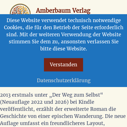
Zum
Inhalt
Amberbaum Verlag
springen
Blattwerke aus Lebensgeschichten
Diese Website verwendet technisch notwendige
Cookies, die für den Betrieb der Seite erforderlich
Men
sind. Mit der weiteren Verwendung der Website
stimmen Sie dem zu, ansonsten verlassen Sie
Gossenbrüder – Ein Mann und
bitte diese Website.
sein Hund auf der Suche nach
Verstanden
Heimat
Roman von Rolf Göbel
Datenschutzerklärung
2013 erstmals unter „Der Weg zum Selbst“
(Neuauflage 2022 und 2026) bei Kindle
veröffentlicht, erzählt der erweiterte Roman die
Geschichte von einer epischen Wanderung. Die neue
Auflage umfasst ein freundlicheres Layout,